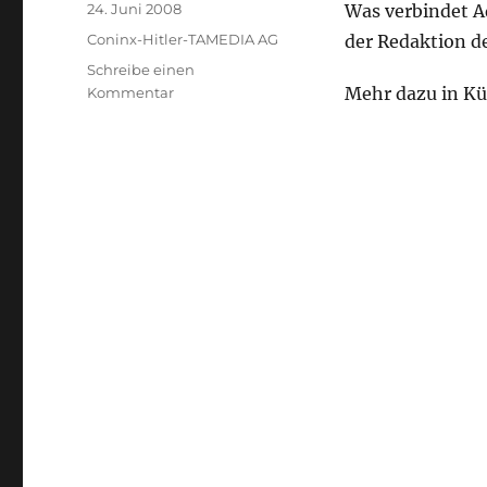
Veröffentlicht
24. Juni 2008
Was verbindet Ad
am
Kategorien
Coninx-Hitler-TAMEDIA AG
der Redaktion d
Schreibe einen
Mehr dazu in Kü
zu
Kommentar
TAMEDIA