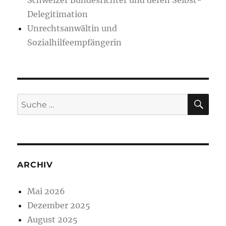
Schweizer Bundesrichter und deren Selbst-
Delegitimation
Unrechtsanwältin und
Sozialhilfeempfängerin
SU
Suche
nach:
ARCHIV
Mai 2026
Dezember 2025
August 2025