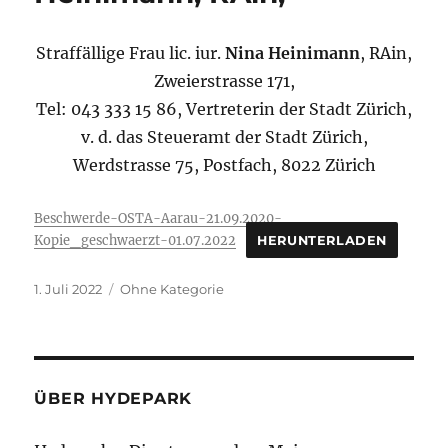
Straffällige Frau lic. iur.
Nina Heinimann
, RAin,
Zweierstrasse 171,
Tel: 043 333 15 86, Vertreterin der Stadt Zürich,
v. d. das Steueramt der Stadt Zürich,
Werdstrasse 75, Postfach, 8022 Zürich
Beschwerde-OSTA-Aarau-21.09.2020-
Kopie_geschwaerzt-01.07.2022
HERUNTERLADEN
Veröffentlicht
Kategorien
1. Juli 2022
Ohne Kategorie
am
ÜBER HYDEPARK