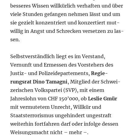
besseres Wissen willkürlich verhaf­ten und über
viele Stun­den gefan­gen nehmen lässt und um
sie gezielt konzentriert und konzer­tiert mut­
willig in Angst und Schre­cken versetzen zu las­
sen.
Selbstverständlich liegt es im Verstand,
Vernunft und Ermes­sen des Vor­stehers des
Justiz- und Polizeidepartements,
Regie­
rungsrat Dino Tamagni
, Mitglied der Schwei­
zerischen Volkspartei (SVP), mit einem
Jahreslohn von CHF 150’000, ob
Leslie Gmür
mit vermutetem Un­recht, Willkür und
Staatsterroris­mus un­ge­hindert unge­straft
weiterhin fortfahren darf oder infolge dessen
Wei­sungsmacht nicht – mehr –.