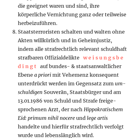
die geeignet waren und sind, ihre
körperliche Vernichtung ganz oder teil­weise
herbeizuführen.
Staatsterroristen schalten und walten ohne
Akten willkürlich und in Ge­heimjustiz,
indem alle strafrechtlich relevant schuldhaft
strafbaren Offizialde­likte
w e i s u n g s b e
d i n g t
auf bundes- & staatsanwaltlicher
Ebene
a priori
mit Vehemenz konsequent
unterdrückt werden im Gegensatz zum
um­
schuldi­gen
Souverän, Staatsbürger und am
13.01.1986 von Schuld und Strafe freige­
sproche­nen Arzt, der nach
Hippokratischem
Eid: primum nihil nocere
und
lege artis
handelte und hierfür strafrechtlich verfolgt
wurde und lebens­länglich wird.