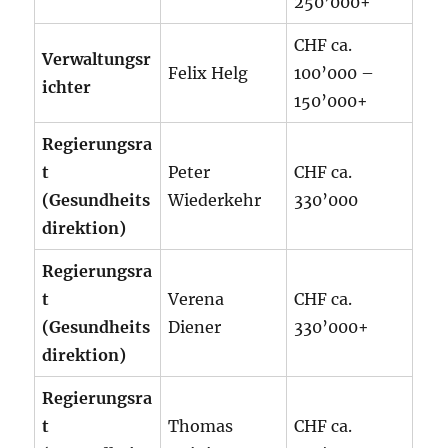
250’000+
CHF ca.
Verwaltungsr
Felix Helg
100’000 –
ichter
150’000+
Regierungsra
t
Peter
CHF ca.
(Gesundheits
Wiederkehr
330’000
direktion)
Regierungsra
t
Verena
CHF ca.
(Gesundheits
Diener
330’000+
direktion)
Regierungsra
t
Thomas
CHF ca.