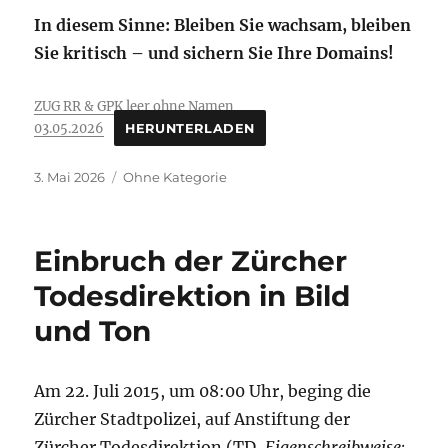
In diesem Sinne: Bleiben Sie wachsam, bleiben
Sie kritisch – und sichern Sie Ihre Domains!
ZUG RR & GPK leer ohne Namen
03.05.2026
HERUNTERLADEN
Veröffentlicht
Kategorien
3. Mai 2026
Ohne Kategorie
am
Einbruch der Zürcher
Todesdirektion in Bild
und Ton
Am 22. Juli 2015, um 08:00 Uhr, beging die
Zürcher Stadtpolizei, auf Anstiftung der
Zürcher Todesdirektion (TD,
Eigenschreibweise: