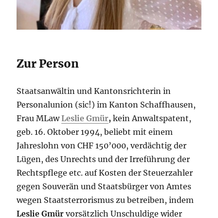
Zur Person
Staatsanwältin und Kantonsrichterin in
Personalunion (sic!) im Kanton Schaffhau­sen,
Frau MLaw
Leslie Gmür
,
kein Anwaltspa­tent,
geb. 16. Ok­to­ber 1994, beliebt mit einem
Jahreslohn von CHF 150’000, verdächtig der
Lü­gen, des Unrechts und der Irre­führung der
Rechts­pflege etc. auf Kosten der Steu­erzahler
gegen Souverän und Staatsbürger von Amtes
we­gen Staats­terrorismus zu betreiben, in­dem
Leslie Gmür
vorsätzlich Unschul­dige wider