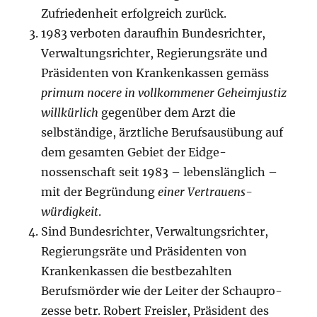
Zufrieden­heit erfolg­reich zurück.
1983 verboten daraufhin Bundesrichter,
Ver­wal­tungs­richter, Regierungsräte und
Präsidenten von Kran­kenkassen gemäss
primum nocere in vollkommener Ge­heimjustiz
willkür­lich
gegen­über dem Arzt die
selbstän­dige, ärztliche Be­rufs­ausübung auf
dem ge­samten Ge­biet der Eidge­
nossenschaft seit 1983 – le­bens­länglich –
mit der Be­gründung
einer
Vertrauens­
würdigkeit
.
Sind Bundesrichter, Ver­waltungsrichter,
Regierungsräte und Präsiden­ten von
Krankenkassen die bestbezahlten
Berufsmörder wie der Leiter der Schaupro­
zesse betr. Robert Freisler, Präsident des