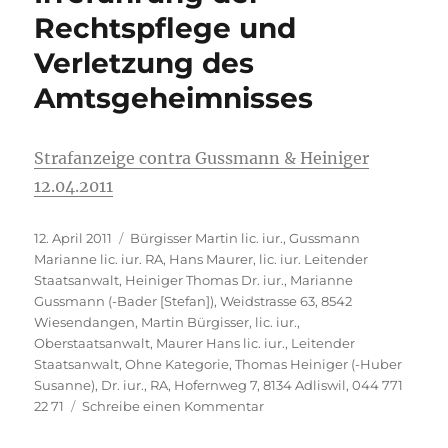
Rechtspflege und
Verletzung des
Amtsgeheimnisses
Strafanzeige contra Gussmann & Heiniger
12.04.2011
Veröffentlicht
Kategorien
12. April 2011
Bürgisser Martin lic. iur.
,
Gussmann
am
Marianne lic. iur. RA
,
Hans Maurer, lic. iur. Leitender
Staatsanwalt
,
Heiniger Thomas Dr. iur.
,
Marianne
Gussmann (-Bader [Stefan]), Weidstrasse 63, 8542
Wiesendangen
,
Martin Bürgisser, lic. iur.,
Oberstaatsanwalt
,
Maurer Hans lic. iur., Leitender
Staatsanwalt
,
Ohne Kategorie
,
Thomas Heiniger (-Huber
Susanne), Dr. iur., RA, Hofernweg 7, 8134 Adliswil, 044 771
zu
22 71
Schreibe einen Kommentar
Heiniger
(-