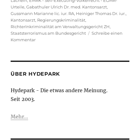
Lächeln
,
EMRK - Self-Executing-Völkerrecht - EGMR-
Urteile
,
Gabathuler Ulrich Dr. med. Kantonsarzt
,
Gussmann Marianne lic. iur. RA
,
Heiniger Thomas Dr. iur.
,
Kantonsarzt
,
Regierungskriminalität
,
RichterInkriminalität am Verwaltungsgericht ZH
,
Staatsterrorismus am Bundesgericht
Schreibe einen
zu
Kommentar
Hochleistungskriminelle
Marianne
&
Stefan
Gussmann,
ÜBER HYDEPARK
Dr.
iur.
Hydepark - Die etwas andere Meinung.
RAin,
Seit 2003.
*04.06.1962,
Todesdirektion
ZH
Mehr…
&
Weidstr.
63,
8542