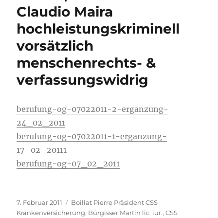
Claudio Maira
Thomas
Heiniger
hochleistungskriminell
wegen
vorsätzlicher
vorsätzlich
Menschenrechtsverletzungen
menschenrechts- &
&
vorsätzlicher
verfassungswidrig
Missachtung
des
EGMR
berufung-og-07022011-2-erganzung-
24_02_2011
berufung-og-07022011-1-erganzung-
17_02_20111
berufung-og-07_02_2011
Veröffentlicht
Kategorien
7. Februar 2011
Boillat Pierre Präsident CSS
am
Krankenversicherung
,
Bürgisser Martin lic. iur.
,
CSS