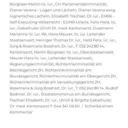
63,
Bürgisser Martin lic. iur.
,
CH-Parlamentskriminalität
,
8542
Diener Verena - Lügen und Lächeln
,
Diener Verena ewig
Wiesendangen,
lügnerisches Lächeln
,
Elisabeth Trachsel, Dr. iur.
,
EMRK -
beide
Self-Executing-Völkerrecht - EGMR-Urteile
,
Felix Held, lic.
strafverzeigt
iur.
,
Gabathuler Ulrich Dr. med. Kantonsarzt
,
Gussmann
wegen
Marianne lic. iur. RA
,
Hans Maurer, lic. iur. Leitender
vorsätzlich
Staatsanwalt
,
Heiniger Thomas Dr. iur.
,
Held Felix, lic. iur.
,
wider
Jürg & Rosemarie Bosshart, Dr. iur., T: 052 242 80 14
,
besseres
Kantonsarzt
,
Martin Bürgisser, lic. iur., Oberstaatsanwalt
,
Wissen
Maurer Hans lic. iur., Leitender Staatsanwalt
,
falscher
Regierungskriminalität
,
RichterInkriminalität am
Anschuldigung,
Bezirksgericht ZH
,
RichterInkriminalität am
Irreführung
Bundesgericht
,
RichterInkriminalität am Obergericht ZH
,
der
RichterInkriminalität am Verwaltungsgericht ZH
,
Rechtspflege
Rosemarie & Jürg Bosshart, Dr. iur., T: 052 242 80 14
,
Rudolf
und
Bodmer, Dr. iur.
,
Staatsterrorismus am Bundesgericht
,
Verletzung
Trachsel Elisabeth, Dr. iur.
,
Ulrich & Brigitta Gabathuler,
des
Dr. med. Kantonsarzt T: 044 341 06 60
Schreibe einen
zu
Amtsgeheimnisses
Kommentar
Bundesanwaltschaft
BA,