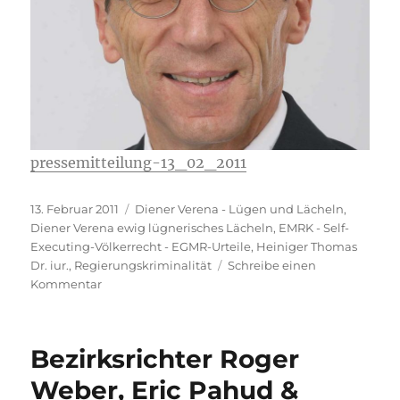
pressemitteilung-13_02_2011
Veröffentlicht
Kategorien
13. Februar 2011
Diener Verena - Lügen und Lächeln
,
am
Diener Verena ewig lügnerisches Lächeln
,
EMRK - Self-
Executing-Völkerrecht - EGMR-Urteile
,
Heiniger Thomas
Dr. iur.
,
Regierungskriminalität
Schreibe einen
zu
Kommentar
Keine
Wiederwahl
von
Bezirksrichter Roger
Verena
Diener
Weber, Eric Pahud &
&