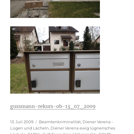
gussmann-rekurs-ob-13_07_2009
Veröffentlicht
Kategorien
13. Juli 2009
Beamtenkriminalität
,
Diener Verena -
am
Lügen und Lächeln
,
Diener Verena ewig lügnerisches