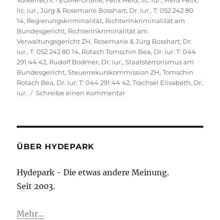
Völkerrecht - EGMR-Urteile
,
Felix Held, lic. iur.
,
Held Felix,
lic. iur.
,
Jürg & Rosemarie Bosshart, Dr. iur., T: 052 242 80
14
,
Regierungskriminalität
,
RichterInkriminalität am
Bundesgericht
,
RichterInkriminalität am
Verwaltungsgericht ZH
,
Rosemarie & Jürg Bosshart, Dr.
iur., T: 052 242 80 14
,
Rotach Tomschin Bea, Dr. iur. T: 044
291 44 42
,
Rudolf Bodmer, Dr. iur.
,
Staatsterrorismus am
Bundesgericht
,
Steuerrekurskommission ZH
,
Tomschin
Rotach Bea, Dr. iur. T: 044 291 44 42
,
Trachsel Elisabeth, Dr.
zu
iur.
Schreibe einen Kommentar
Steuererlass
§
183
StG-
ZH
ÜBER HYDEPARK
infolge
systemimmanenter
Hydepark - Die etwas andere Meinung.
Verletzung
Seit 2003.
der
EMRK
und
Mehr…
widerholt