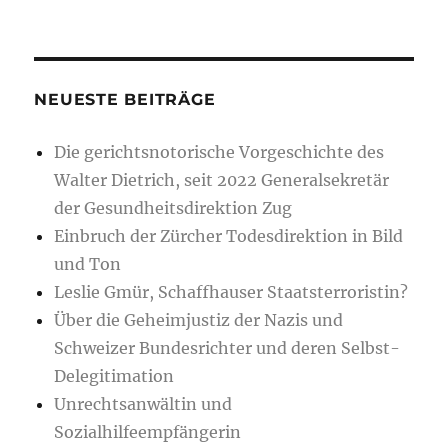
&
fortgesetzter
Missachtung
des
Urteils
NEUESTE BEITRÄGE
19.04.1993
EGMR
Die gerichtsnotorische Vorgeschichte des
–
Walter Dietrich, seit 2022 Generalsekretär
vorsätzlicher
C
der Gesundheitsdirektion Zug
O
Einbruch der Zürcher Todesdirektion in Bild
N
und Ton
T
E
Leslie Gmür, Schaffhauser Staatsterroristin?
M
Über die Geheimjustiz der Nazis und
P
Schweizer Bundesrichter und deren Selbst-
T
OF
Delegitimation
C
Unrechtsanwältin und
O
Sozialhilfeempfängerin
U