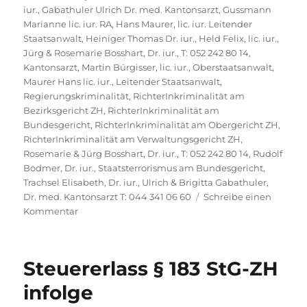
iur.
,
Gabathuler Ulrich Dr. med. Kantonsarzt
,
Gussmann
Marianne lic. iur. RA
,
Hans Maurer, lic. iur. Leitender
Staatsanwalt
,
Heiniger Thomas Dr. iur.
,
Held Felix, lic. iur.
,
Jürg & Rosemarie Bosshart, Dr. iur., T: 052 242 80 14
,
Kantonsarzt
,
Martin Bürgisser, lic. iur., Oberstaatsanwalt
,
Maurer Hans lic. iur., Leitender Staatsanwalt
,
Regierungskriminalität
,
RichterInkriminalität am
Bezirksgericht ZH
,
RichterInkriminalität am
Bundesgericht
,
RichterInkriminalität am Obergericht ZH
,
RichterInkriminalität am Verwaltungsgericht ZH
,
Rosemarie & Jürg Bosshart, Dr. iur., T: 052 242 80 14
,
Rudolf
Bodmer, Dr. iur.
,
Staatsterrorismus am Bundesgericht
,
Trachsel Elisabeth, Dr. iur.
,
Ulrich & Brigitta Gabathuler,
Dr. med. Kantonsarzt T: 044 341 06 60
Schreibe einen
zu
Kommentar
Bundesanwaltschaft
BA,
Marco
Steuererlass § 183 StG-ZH
Abbühl,
Wissenschaftlicher
infolge
Adjunkt