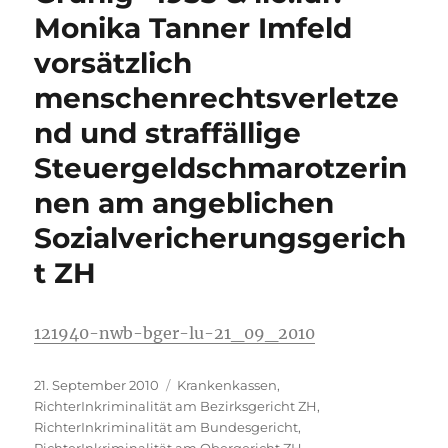
Monika Tanner Imfeld
vorsätzlich
menschenrechtsverletze
nd und straffällige
Steuergeldschmarotzerin
nen am angeblichen
Sozialvericherungsgerich
t ZH
121940-nwb-bger-lu-21_09_2010
Veröffentlicht
Kategorien
21. September 2010
Krankenkassen
,
am
RichterInkriminalität am Bezirksgericht ZH
,
RichterInkriminalität am Bundesgericht
,