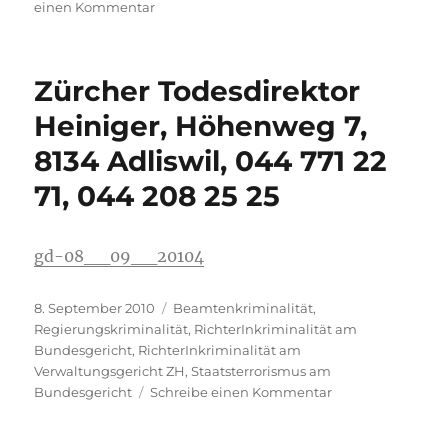
zu
einen Kommentar
Urs
Gloor,
FDP,
Zürcher Todesdirektor
*1957
Bezirksrichter
Heiniger, Höhenweg 7,
BGZ
8134 Adliswil, 044 771 22
aus
Meilen
71, 044 208 25 25
kann
das
Lügen
gd-08__09__20104
und
Betrügen
nicht
Veröffentlicht
Kategorien
8. September 2010
Beamtenkriminalität
,
lassen
am
Regierungskriminalität
,
RichterInkriminalität am
Bundesgericht
,
RichterInkriminalität am
Verwaltungsgericht ZH
,
Staatsterrorismus am
zu
Bundesgericht
Schreibe einen Kommentar
Zürcher
Todesdirektor