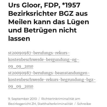
Urs Gloor, FDP, *1957
Ave.
de
Bezirksrichter BGZ aus
l'
Meilen kann das Lügen
Europe,
F-
und Betrügen nicht
67075
Strasbourg
lassen
Cedex
st20090987-berufungs-rekurs-
kostenbeschwerde-bergundung-og-
09_09_2010
st20090987-berufungs-beanstandungen-
kostenbeschwerde-rekurs-begrundung-bgz-
09_09_2010
Veröffentlicht
Kategorien
9. September 2010
RichterInkriminalität am
am
Bezirksgericht ZH
,
Statthalterkriminalität
Schreibe