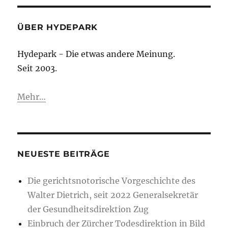
Heiniger,
Höhenweg
7,
ÜBER HYDEPARK
8134
Adliswil,
Hydepark - Die etwas andere Meinung.
044
Seit 2003.
771
22
71,
Mehr…
044
208
25
25
NEUESTE BEITRÄGE
Die gerichtsnotorische Vorgeschichte des
Walter Dietrich, seit 2022 Generalsekretär
der Gesundheitsdirektion Zug
Einbruch der Zürcher Todesdirektion in Bild