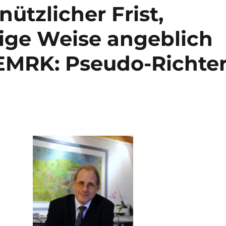
ützlicher Frist,
llige Weise angeblich
 EMRK: Pseudo-Richte