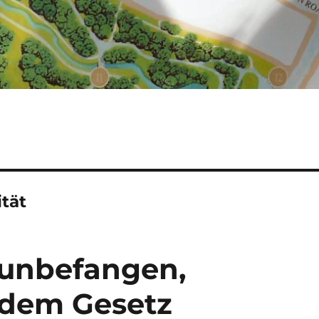
ität
, unbefangen,
f dem Gesetz