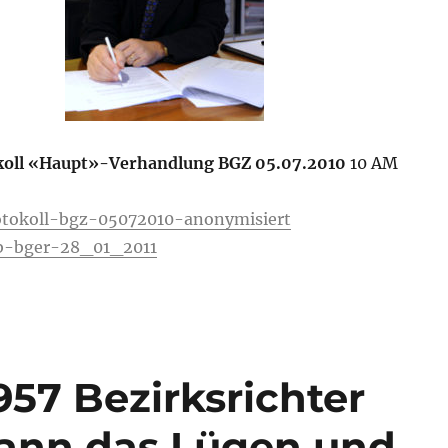
koll «Haupt»-Verhandlung BGZ 05.07.2010
10 AM
tokoll-bgz-05072010-anonymisiert
b-bger-28_01_2011
957 Bezirksrichter
kann das Lügen und