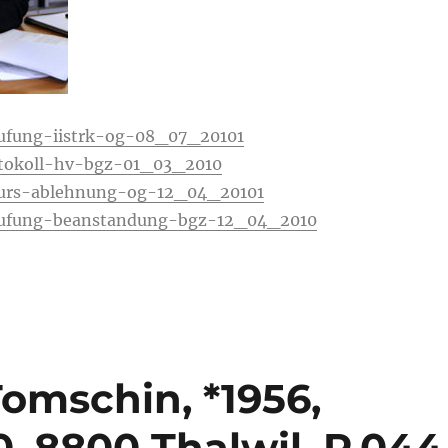
ufung-iistrk-og-08_07_20101
tokoll-hv-bgz-01_03_2010
kurs-ablehnung-og-12_04_20101
rufung-beanstandung-bgz-12_04_2010
omschin, *1956,
10, 8800 Thalwil, P.044