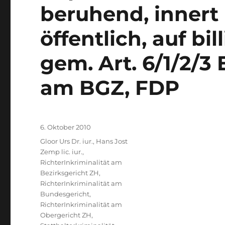
beruhend, innert n
öffentlich, auf bi
gem. Art. 6/1/2/3
am BGZ, FDP
Veröffentlicht
6. Oktober 2010
am
Kategorien
Gloor Urs Dr. iur.
,
Hans Jost
Zemp lic. iur.
,
RichterInkriminalität am
Bezirksgericht ZH
,
RichterInkriminalität am
Bundesgericht
,
RichterInkriminalität am
Obergericht ZH
,