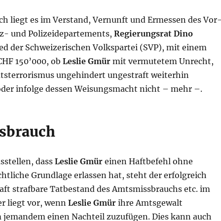
ch liegt es im Verstand, Vernunft und Ermes­sen des Vor
tiz- und Polizeidepartements,
Regie­rungsrat Dino
ied der Schwei­zerischen Volkspartei (SVP), mit einem
CHF 150’000, ob
Leslie Gmür
mit vermutetem Un­recht,
tsterroris­mus un­ge­hindert unge­straft weiterhin
 oder infolge dessen Wei­sungsmacht nicht – mehr –.
sbrauch
usstellen, dass
Leslie Gmür
einen Haftbefehl ohne
ht­liche Grundlage erlassen hat, steht der erfolgreich
haft strafbare Tat­bestand des Amtsmissbrauchs etc. im
r liegt vor, wenn
Leslie Gmür
ihre Amtsgewalt
 jemandem einen Nachteil zuzufügen. Dies kann auch