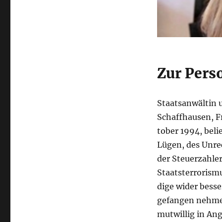
Zur Pers
Staatsanwältin 
Schaffhau­sen,
to­ber 1994, bel
Lü­gen, des Unre
der Steu­erzahl
Staats­terrorism
dige wider besse
gefan­gen nehmen
mut­willig in An