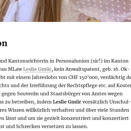
on
und Kantonsrichterin in Personalunion (sic!) im Kanton
 Frau MLaw
Leslie Gmür
,
kein Anwaltspa­tent, geb. 16. Ok­
iebt mit einem Jahreslohn von CHF 150’000, verdächtig d
chts und der Irre­führung der Rechts­pflege etc. auf Koste
er gegen Souverän und Staatsbürger von Amtes we­gen
us zu betreiben, in­dem
Leslie Gmür
vorsätzlich Unschul
res Wissen willkürlich verhaf­ten und über viele Stun­den
 lässt und um sie gezielt konzentriert und konzer­tiert
gst und Schre­cken versetzen zu las­sen.