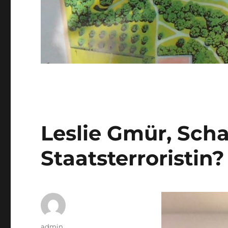
Leslie Gmür, Sch
Staatsterroristin?
Autor
admin