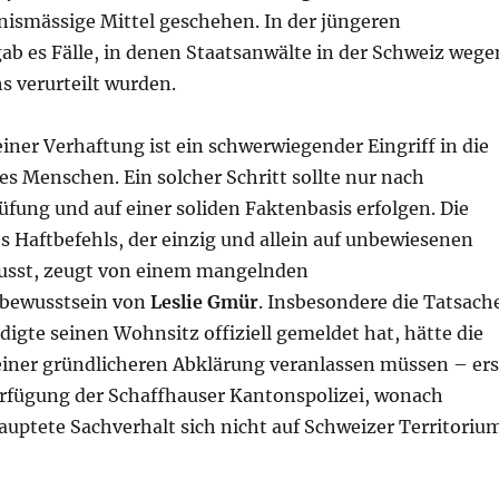
nismässige Mittel geschehen. In der jüngeren
ab es Fälle, in denen Staatsanwälte in der Schweiz wege
 verurteilt wurden.
ner Verhaftung ist ein schwerwiegender Eingriff in die
s Menschen. Ein solcher Schritt sollte nur nach
rüfung und auf einer soliden Faktenbasis erfolgen. Die
s Haftbe­fehls, der einzig und allein auf unbewiesenen
usst, zeugt von einem mangelnden
bewusstsein von
Leslie Gmür
. Insbesondere die Tatsa­ch
digte seinen Wohnsitz offiziell gemeldet hat, hätte die
iner gründlicheren Abklärung veranlassen müssen – ers
r­fügung der Schaffhauser Kantonspolizei, wonach
uptete Sachverhalt sich nicht auf Schweizer Terri­toriu