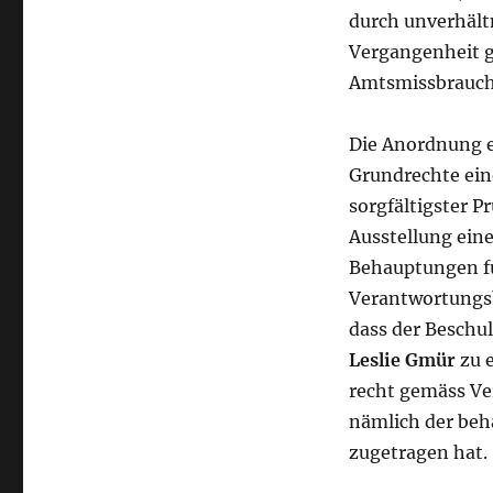
durch unverhält
Vergangen­heit g
Amtsmissbrauchs
Die Anordnung ei
Grundrechte eine
sorgfältigster P
Ausstellung eine
Behauptungen f
Verantwortungs
dass der Beschul
Leslie Gmür
zu e
recht gemäss Ve
nämlich der beha
zu­getragen hat.