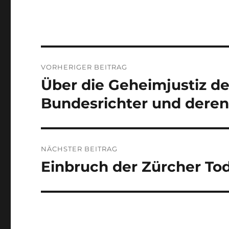
Beitrags-
VORHERIGER BEITRAG
Navigation
Über die Geheimjustiz d
Vorheriger
Beitrag:
Bundesrichter und deren
NÄCHSTER BEITRAG
Einbruch der Zürcher Tod
Nächster
Beitrag: