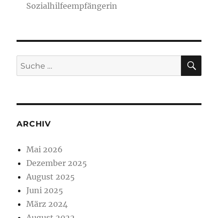
Sozialhilfeempfängerin
U
R
T
SU
Suche
nach:
ARCHIV
Mai 2026
Dezember 2025
August 2025
Juni 2025
März 2024
August 2022