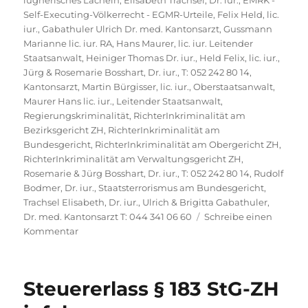
lügnerisches Lächeln
,
Elisabeth Trachsel, Dr. iur.
,
EMRK -
Self-Executing-Völkerrecht - EGMR-Urteile
,
Felix Held, lic.
iur.
,
Gabathuler Ulrich Dr. med. Kantonsarzt
,
Gussmann
Marianne lic. iur. RA
,
Hans Maurer, lic. iur. Leitender
Staatsanwalt
,
Heiniger Thomas Dr. iur.
,
Held Felix, lic. iur.
,
Jürg & Rosemarie Bosshart, Dr. iur., T: 052 242 80 14
,
Kantonsarzt
,
Martin Bürgisser, lic. iur., Oberstaatsanwalt
,
Maurer Hans lic. iur., Leitender Staatsanwalt
,
Regierungskriminalität
,
RichterInkriminalität am
Bezirksgericht ZH
,
RichterInkriminalität am
Bundesgericht
,
RichterInkriminalität am Obergericht ZH
,
RichterInkriminalität am Verwaltungsgericht ZH
,
Rosemarie & Jürg Bosshart, Dr. iur., T: 052 242 80 14
,
Rudolf
Bodmer, Dr. iur.
,
Staatsterrorismus am Bundesgericht
,
Trachsel Elisabeth, Dr. iur.
,
Ulrich & Brigitta Gabathuler,
Dr. med. Kantonsarzt T: 044 341 06 60
Schreibe einen
zu
Kommentar
Bundesanwaltschaft
BA,
Marco
Steuererlass § 183 StG-ZH
Abbühl,
Wissenschaftlicher