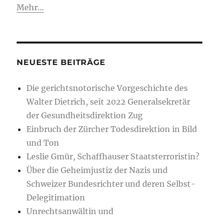
Mehr…
widerholt
&
fortgesetzter
Missachtung
des
Urteils
NEUESTE BEITRÄGE
19.04.1993
EGMR
Die gerichtsnotorische Vorgeschichte des
–
Walter Dietrich, seit 2022 Generalsekretär
vorsätzlicher
C
der Gesundheitsdirektion Zug
O
Einbruch der Zürcher Todesdirektion in Bild
N
und Ton
T
E
Leslie Gmür, Schaffhauser Staatsterroristin?
M
Über die Geheimjustiz der Nazis und
P
Schweizer Bundesrichter und deren Selbst-
T
OF
Delegitimation
C
Unrechtsanwältin und
O