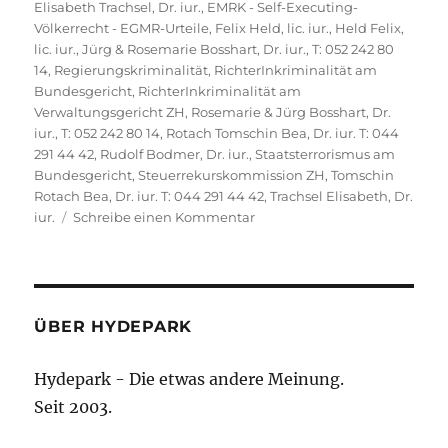
Elisabeth Trachsel, Dr. iur.
,
EMRK - Self-Executing-
Völkerrecht - EGMR-Urteile
,
Felix Held, lic. iur.
,
Held Felix,
lic. iur.
,
Jürg & Rosemarie Bosshart, Dr. iur., T: 052 242 80
14
,
Regierungskriminalität
,
RichterInkriminalität am
Bundesgericht
,
RichterInkriminalität am
Verwaltungsgericht ZH
,
Rosemarie & Jürg Bosshart, Dr.
iur., T: 052 242 80 14
,
Rotach Tomschin Bea, Dr. iur. T: 044
291 44 42
,
Rudolf Bodmer, Dr. iur.
,
Staatsterrorismus am
Bundesgericht
,
Steuerrekurskommission ZH
,
Tomschin
Rotach Bea, Dr. iur. T: 044 291 44 42
,
Trachsel Elisabeth, Dr.
zu
iur.
Schreibe einen Kommentar
Steuererlass
§
183
StG-
ZH
ÜBER HYDEPARK
infolge
systemimmanenter
Hydepark - Die etwas andere Meinung.
Verletzung
Seit 2003.
der
EMRK
und