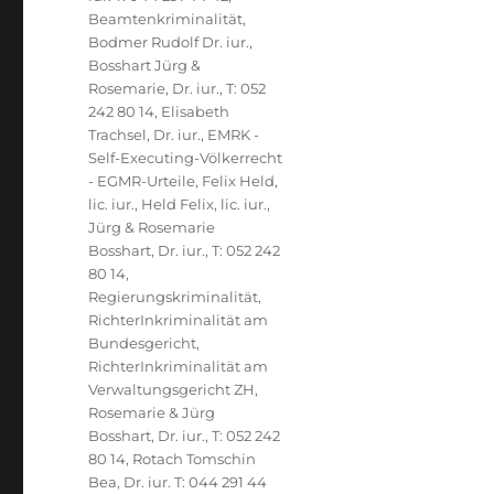
Beamtenkriminalität
,
Bodmer Rudolf Dr. iur.
,
Bosshart Jürg &
Rosemarie, Dr. iur., T: 052
242 80 14
,
Elisabeth
Trachsel, Dr. iur.
,
EMRK -
Self-Executing-Völkerrecht
- EGMR-Urteile
,
Felix Held,
lic. iur.
,
Held Felix, lic. iur.
,
Jürg & Rosemarie
Bosshart, Dr. iur., T: 052 242
80 14
,
Regierungskriminalität
,
RichterInkriminalität am
Bundesgericht
,
RichterInkriminalität am
Verwaltungsgericht ZH
,
Rosemarie & Jürg
Bosshart, Dr. iur., T: 052 242
80 14
,
Rotach Tomschin
Bea, Dr. iur. T: 044 291 44