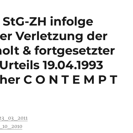
3 StG-ZH infolge
r Verletzung der
lt & fortgesetzter
rteils 19.04.1993
her C O N T E M P T
23_03_2011
4_10_2010