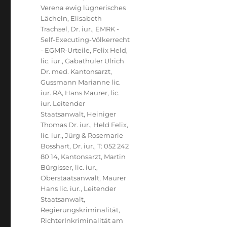
Verena ewig lügnerisches
Lächeln
,
Elisabeth
Trachsel, Dr. iur.
,
EMRK -
Self-Executing-Völkerrecht
- EGMR-Urteile
,
Felix Held,
lic. iur.
,
Gabathuler Ulrich
Dr. med. Kantonsarzt
,
Gussmann Marianne lic.
iur. RA
,
Hans Maurer, lic.
iur. Leitender
Staatsanwalt
,
Heiniger
Thomas Dr. iur.
,
Held Felix,
lic. iur.
,
Jürg & Rosemarie
Bosshart, Dr. iur., T: 052 242
80 14
,
Kantonsarzt
,
Martin
Bürgisser, lic. iur.,
Oberstaatsanwalt
,
Maurer
Hans lic. iur., Leitender
Staatsanwalt
,
Regierungskriminalität
,
RichterInkriminalität am