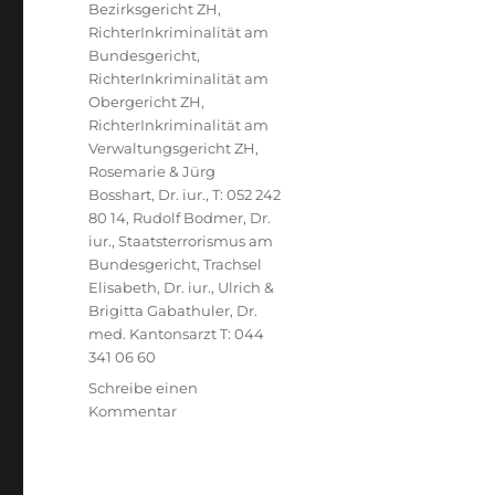
Bezirksgericht ZH
,
RichterInkriminalität am
Bundesgericht
,
RichterInkriminalität am
Obergericht ZH
,
RichterInkriminalität am
Verwaltungsgericht ZH
,
Rosemarie & Jürg
Bosshart, Dr. iur., T: 052 242
80 14
,
Rudolf Bodmer, Dr.
iur.
,
Staatsterrorismus am
Bundesgericht
,
Trachsel
Elisabeth, Dr. iur.
,
Ulrich &
Brigitta Gabathuler, Dr.
med. Kantonsarzt T: 044
341 06 60
Schreibe einen
zu
Kommentar
Bundesanwaltschaft
BA,
Marco