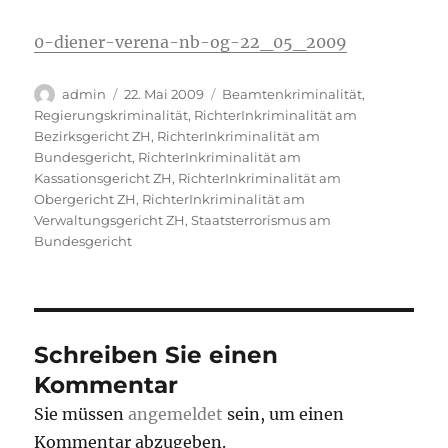
0-diener-verena-nb-og-22_05_2009
Autor
Veröffentlicht
Kategorien
admin
22. Mai 2009
Beamtenkriminalität
,
am
Regierungskriminalität
,
RichterInkriminalität am
Bezirksgericht ZH
,
RichterInkriminalität am
Bundesgericht
,
RichterInkriminalität am
Kassationsgericht ZH
,
RichterInkriminalität am
Obergericht ZH
,
RichterInkriminalität am
Verwaltungsgericht ZH
,
Staatsterrorismus am
Bundesgericht
Schreiben Sie einen
Kommentar
Sie müssen
angemeldet
sein, um einen
Kommentar abzugeben.