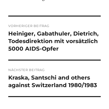
Beitrags-
VORHERIGER BEITRAG
Navigation
Heiniger, Gabathuler, Dietrich,
Vorheriger
Beitrag:
Todesdirektion mit vorsätzlich
5000 AIDS-Opfer
NÄCHSTER BEITRAG
Kraska, Santschi and others
Nächster
Beitrag:
against Switzerland 1980/1983