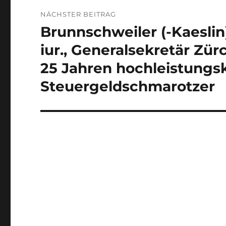
NÄCHSTER BEITRAG
Brunnschweiler (-Kaeslin)
Nächster
Beitrag:
iur., Generalsekretär Zür
25 Jahren hochleistungsk
Steuergeldschmarotzer