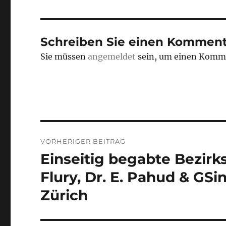
Schreiben Sie einen Komment
Sie müssen
angemeldet
sein, um einen Komm
Beitrags-
VORHERIGER BEITRAG
Navigation
Einseitig begabte Bezirksr
Vorheriger
Beitrag:
Flury, Dr. E. Pahud & GSin 
Zürich