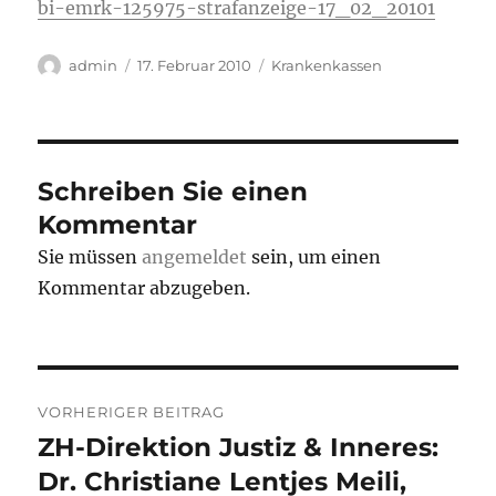
bi-emrk-125975-strafanzeige-17_02_20101
Autor
Veröffentlicht
Kategorien
admin
17. Februar 2010
Krankenkassen
am
Schreiben Sie einen
Kommentar
Sie müssen
angemeldet
sein, um einen
Kommentar abzugeben.
Beitrags-
VORHERIGER BEITRAG
Navigation
ZH-Direktion Justiz & Inneres:
Vorheriger
Beitrag:
Dr. Christiane Lentjes Meili,