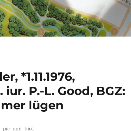
, *1.11.1976,
. iur. P.-L. Good, BGZ:
mmer lügen
-pic-und-bio1