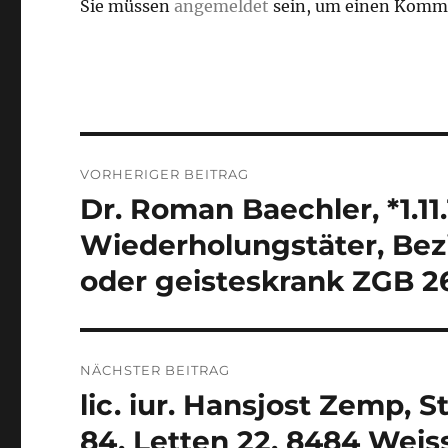
Sie müssen
angemeldet
sein, um einen Komm
Beitrags-
VORHERIGER BEITRAG
Navigation
Dr. Roman Baechler, *1.11
Vorheriger
Beitrag:
Wiederholungstäter, Bezi
oder geisteskrank ZGB 2
NÄCHSTER BEITRAG
lic. iur. Hansjost Zemp, S
Nächster
Beitrag:
84, Letten 22, 8484 Weiss