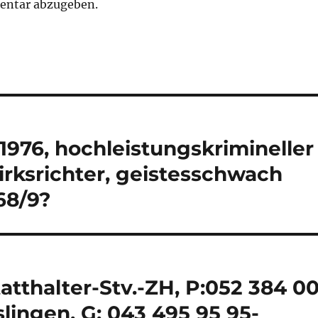
entar abzugeben.
.1976, hochleistungskrimineller
rksrichter, geistesschwach
68/9?
tatthalter-Stv.-ZH, P:052 384 0
lingen, G: 043 495 95 95-