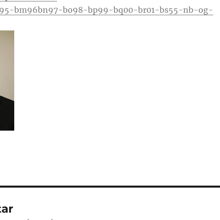
l95-bm96bn97-bo98-bp99-bq00-br01-bs55-nb-og-
ar