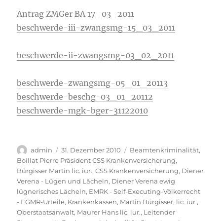
Antrag ZMGer BA 17_03_2011
beschwerde-iii-zwangsmg-15_03_2011
beschwerde-ii-zwangsmg-03_02_2011
beschwerde-zwangsmg-05_01_20113
beschwerde-beschg-03_01_20112
beschwerde-mgk-bger-31122010
Autor
Veröffentlicht
Kategorien
admin
31. Dezember 2010
Beamtenkriminalität
,
am
Boillat Pierre Präsident CSS Krankenversicherung
,
Bürgisser Martin lic. iur.
,
CSS Krankenversicherung
,
Diener
Verena - Lügen und Lächeln
,
Diener Verena ewig
lügnerisches Lächeln
,
EMRK - Self-Executing-Völkerrecht
- EGMR-Urteile
,
Krankenkassen
,
Martin Bürgisser, lic. iur.,
Oberstaatsanwalt
,
Maurer Hans lic. iur., Leitender