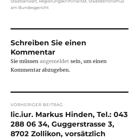
Staatsanwalt
,
Regierungskriminalität
,
Staatsterrorismus
am Bundesgericht
Schreiben Sie einen
Kommentar
Sie müssen
angemeldet
sein, um einen
Kommentar abzugeben.
Beitrags-
VORHERIGER BEITRAG
Navigation
lic.iur. Markus Hinden, Tel.: 043
Vorheriger
Beitrag:
288 06 34, Guggerstrasse 3,
8702 Zollikon, vorsätzlich