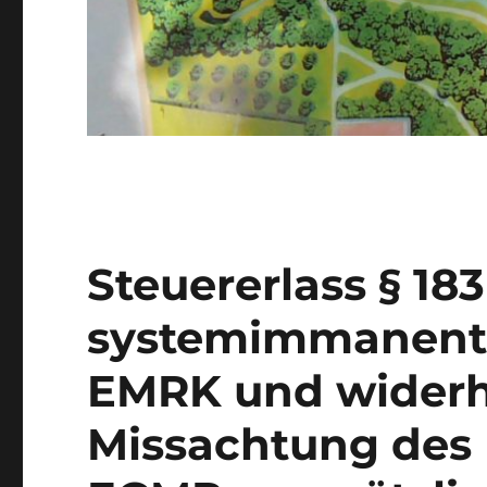
Steuererlass § 18
systemimmanente
EMRK und widerho
Missachtung des U