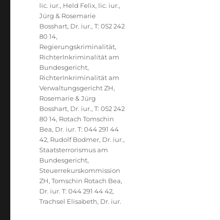
lic. iur.
,
Held Felix, lic. iur.
,
Jürg & Rosemarie
Bosshart, Dr. iur., T: 052 242
80 14
,
Regierungskriminalität
,
RichterInkriminalität am
Bundesgericht
,
RichterInkriminalität am
Verwaltungsgericht ZH
,
Rosemarie & Jürg
Bosshart, Dr. iur., T: 052 242
80 14
,
Rotach Tomschin
Bea, Dr. iur. T: 044 291 44
42
,
Rudolf Bodmer, Dr. iur.
,
Staatsterrorismus am
Bundesgericht
,
Steuerrekurskommission
ZH
,
Tomschin Rotach Bea,
Dr. iur. T: 044 291 44 42
,
Trachsel Elisabeth, Dr. iur.