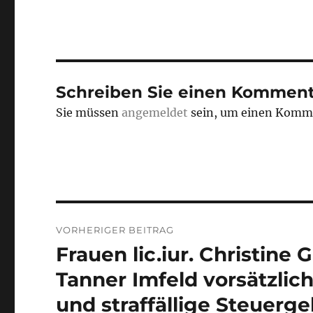
Schreiben Sie einen Komment
Sie müssen
angemeldet
sein, um einen Komm
Beitrags-
VORHERIGER BEITRAG
Navigation
Frauen lic.iur. Christine 
Vorheriger
Beitrag:
Tanner Imfeld vorsätzli
und straffällige Steuer