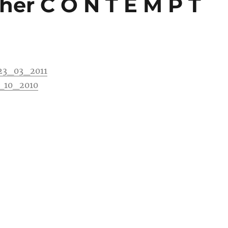
her C O N T E M P T
23_03_2011
4_10_2010