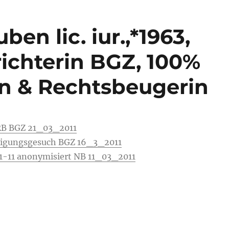
ben lic. iur.,*1963,
richterin BGZ, 100%
n & Rechtsbeugerin
RB BGZ 21_03_2011
htigungsgesuch BGZ 16_3_2011
.1-11 anonymisiert NB 11_03_2011