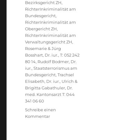
Bezirksgericht ZH
,
RichterInkriminalität am
Bundesgericht
,
RichterInkriminalität am
Obergericht ZH
,
RichterInkriminalität am
Verwaltungsgericht ZH
,
Rosemarie & Jürg
Bosshart, Dr. iur., T: 052 242
80 14
,
Rudolf Bodmer, Dr.
iur.
,
Staatsterrorismus am
Bundesgericht
,
Trachsel
Elisabeth, Dr. iur.
,
Ulrich &
Brigitta Gabathuler, Dr.
med. Kantonsarzt T: 044
341 06 60
Schreibe einen
zu
Kommentar
Bundesanwaltschaft
BA,
Marco