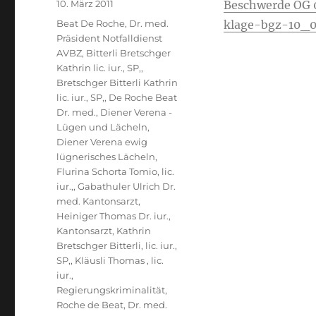
Veröffentlicht
10. März 2011
Beschwerde OG 
am
Kategorien
Beat De Roche, Dr. med.
klage-bgz-10_0
Präsident Notfalldienst
AVBZ
,
Bitterli Bretschger
Kathrin lic. iur., SP,
,
Bretschger Bitterli Kathrin
lic. iur., SP,
,
De Roche Beat
Dr. med.
,
Diener Verena -
Lügen und Lächeln
,
Diener Verena ewig
lügnerisches Lächeln
,
Flurina Schorta Tomio, lic.
iur.,
,
Gabathuler Ulrich Dr.
med. Kantonsarzt
,
Heiniger Thomas Dr. iur.
,
Kantonsarzt
,
Kathrin
Bretschger Bitterli, lic. iur.,
SP,
,
Kläusli Thomas , lic.
iur.
,
Regierungskriminalität
,
Roche de Beat, Dr. med.