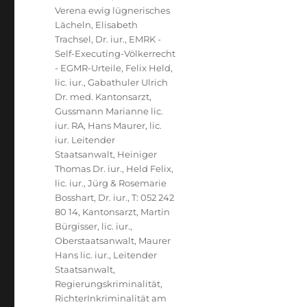
Verena ewig lügnerisches
Lächeln
,
Elisabeth
Trachsel, Dr. iur.
,
EMRK -
Self-Executing-Völkerrecht
- EGMR-Urteile
,
Felix Held,
lic. iur.
,
Gabathuler Ulrich
Dr. med. Kantonsarzt
,
Gussmann Marianne lic.
iur. RA
,
Hans Maurer, lic.
iur. Leitender
Staatsanwalt
,
Heiniger
Thomas Dr. iur.
,
Held Felix,
lic. iur.
,
Jürg & Rosemarie
Bosshart, Dr. iur., T: 052 242
80 14
,
Kantonsarzt
,
Martin
Bürgisser, lic. iur.,
Oberstaatsanwalt
,
Maurer
Hans lic. iur., Leitender
Staatsanwalt
,
Regierungskriminalität
,
RichterInkriminalität am